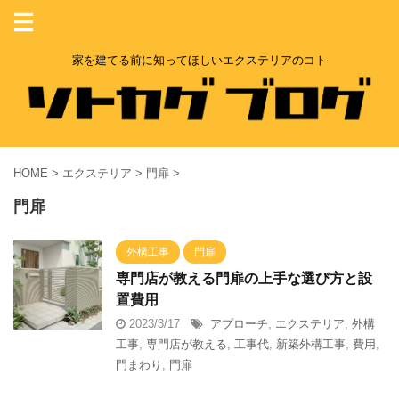
家を建てる前に知ってほしいエクステリアのコト
HOME
>
エクステリア
>
門扉
>
門扉
外構工事
門扉
専門店が教える門扉の上手な選び方と設
置費用
2023/3/17
アプローチ
,
エクステリア
,
外構
工事
,
専門店が教える
,
工事代
,
新築外構工事
,
費用
,
門まわり
,
門扉