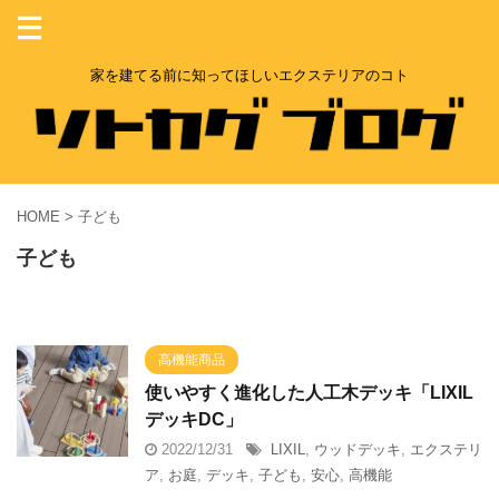
家を建てる前に知ってほしいエクステリアのコト
HOME
>
子ども
子ども
高機能商品
使いやすく進化した人工木デッキ「LIXIL
デッキDC」
2022/12/31
LIXIL
,
ウッドデッキ
,
エクステリ
ア
,
お庭
,
デッキ
,
子ども
,
安心
,
高機能