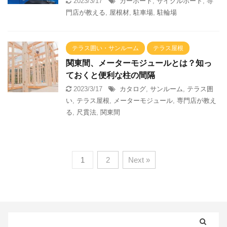
2023/3/17
カーポート
,
サイクルポート
,
専
門店が教える
,
屋根材
,
駐車場
,
駐輪場
テラス囲い・サンルーム
テラス屋根
関東間、メーターモジュールとは？知っ
ておくと便利な柱の間隔
2023/3/17
カタログ
,
サンルーム
,
テラス囲
い
,
テラス屋根
,
メーターモジュール
,
専門店が教え
る
,
尺貫法
,
関東間
1
2
Next »