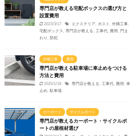
専門店が教える宅配ボックスの選び方と
設置費用
2023/3/17
エクステリア
,
ポスト
,
外構工事
,
宅配ボックス
,
専門店が教える
,
工事代
,
費用
,
門ま
わり
,
防犯
外構工事
費用
専門店が教える駐車場に車止めをつける
方法と費用
2025/1/18
専門店が教える
,
工事代
,
費用
,
車
止め
,
駐車場
カーポート
サイクルポート
専門店が教えるカーポート・サイクルポ
ートの屋根材選び