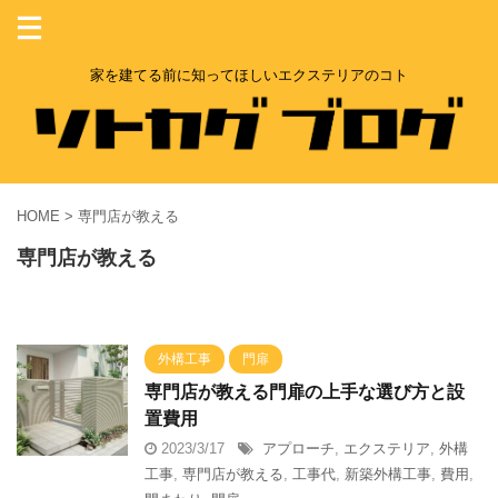
家を建てる前に知ってほしいエクステリアのコト
HOME
>
専門店が教える
専門店が教える
外構工事
門扉
専門店が教える門扉の上手な選び方と設
置費用
2023/3/17
アプローチ
,
エクステリア
,
外構
工事
,
専門店が教える
,
工事代
,
新築外構工事
,
費用
,