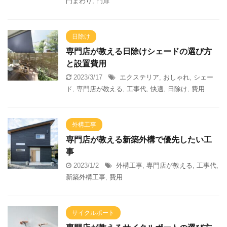
門まわり
,
門扉
日除け
専門店が教える日除けシェードの選び方
と設置費用
2023/3/17
エクステリア
,
おしゃれ
,
シェー
ド
,
専門店が教える
,
工事代
,
快適
,
日除け
,
費用
外構工事
専門店が教える新築外構で優先したい工
事
2023/1/2
外構工事
,
専門店が教える
,
工事代
,
新築外構工事
,
費用
サイクルポート